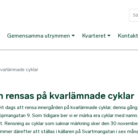
Hoppa till huvudinnehåll
Gemensamma utrymmen
Kvarteret
Kontak
kvarlämnade cyklar
n rensas på kvarlämnade cyklar
vit dags att rensa innergården på kvarlämnade cyklar, denna gång 
öpmangatan 9. Som tidigare ber vi er märka era cyklar med namn
ort. Rensning av cyklar som saknar märkning sker den 30 november
ommer därefter att ställas i källaren på Svartmangatan i sex måna